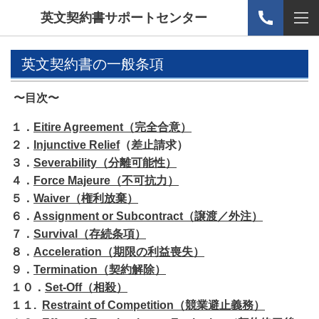
英文契約書サポートセンター
英文契約書の一般条項
〜目次〜
１．
Eitire Agreement（完全合意）
２．
Injunctive Relief
（差止請求）
３．
Severability（分離可能性）
４．
Force Majeure（不可抗力）
５．
Waiver（権利放棄）
６．
Assignment or Subcontract（譲渡／外注）
７．
Survival（存続条項）
８．
Acceleration（期限の利益喪失）
９．
Termination（契約解除）
１０．
Set-Off（相殺）
１１.
Restraint of Competition（競業避止義務）