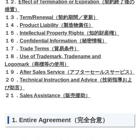
１２
.
Effect of Termination or Expiration（契約終了後の
措置）
１３．
Term/Renewal（契約期間／更新）
１４．
Product Liability（製造物責任）
１５．
Intellectual Property Rights（知的財産権）
１６．
Confidential Information（秘密情報）
１７．
Trade Terms（貿易条件）
１８．
Use of Trademark, Tradename and
Logomark（商標等の使用）
１９．
After Sales Service（アフターセールスサービス）
２０．
Technical Instruction and Advice（技術指導およ
び助言）
２１．
Sales Assistance（販売援助）
1. Entire Agreement（完全合意）