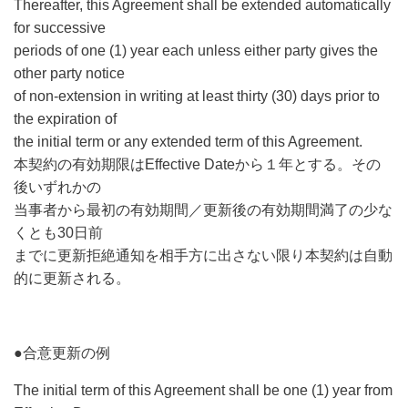
Thereafter, this Agreement shall be extended automatically
for successive
periods of one (1) year each unless either party gives the
other party notice
of non-extension in writing at least thirty (30) days prior to
the expiration of
the initial term or any extended term of this Agreement.
本契約の有効期限はEffective Dateから１年とする。その
後いずれかの
当事者から最初の有効期間／更新後の有効期間満了の少な
くとも30日前
までに更新拒絶通知を相手方に出さない限り本契約は自動
的に更新される。
●合意更新の例
The initial term of this Agreement shall be one (1) year from