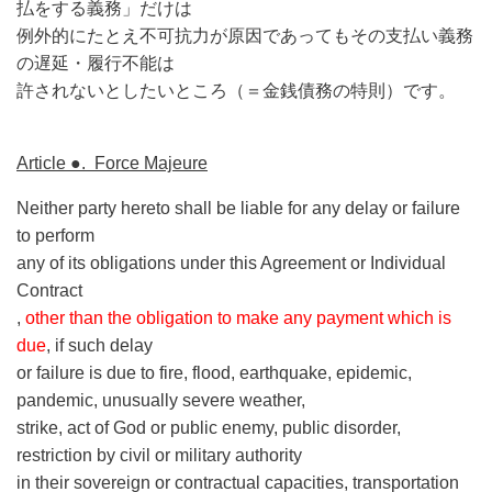
払をする義務」だけは
例外的にたとえ不可抗力が原因であってもその支払い義務
の遅延・履行不能は
許されないとしたいところ（＝金銭債務の特則）です。
Article ●. Force Majeure
Neither party hereto shall be liable for any delay or failure
to perform
any of its obligations under this Agreement or Individual
Contract
,
other than the obligation to make any payment which is
due
, if such delay
or failure is due to fire, flood, earthquake, epidemic,
pandemic, unusually severe weather,
strike, act of God or public enemy, public disorder,
restriction by civil or military authority
in their sovereign or contractual capacities, transportation