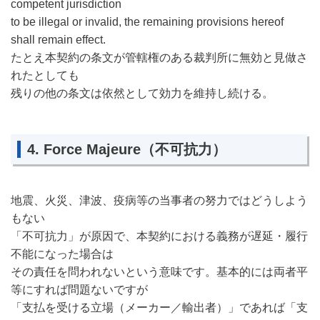
competent jurisdiction
to be illegal or
invalid
, the remaining provisions h
ereof
shall
remain effect.
たとえ本契約の条文が管轄権のある裁判所に無効と見做さ
れたとしても
残りの他の条文は依然として効力を維持し続ける。
4. Force Majeure
（不可抗力）
地震、火災、津波、疫病等の当事者の努力ではどうしよう
もない
「不可抗力」が原因で、本契約における義務が遅延・履行
不能になった場合は
その責任を問われないという意味です。基本的には両者平
等にすれば問題ないですが
「支払を受ける立場（メーカー／輸出者）」であれば「支