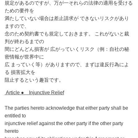
規定があるのですが、万が一それらの法律の適用を
受ける
ための要件を
満たしていない場合は差止請求が
できないリスクがあり
ますので、
念のため契約書でも規定しておきます。
これがないと裁
判が終わるまでの
間にどんどん損害が
広がっていくリスク（例：自
社の秘
密情報が世界中に
広
まっていく等）がありますので、まずは違反行為によ
る
損害拡大を
阻止するという趣旨です。
Article ● Injunctive Relief
The parties hereto acknowledge that either party shall be
entitled to
injunctive relief against the other party if the other party
hereto