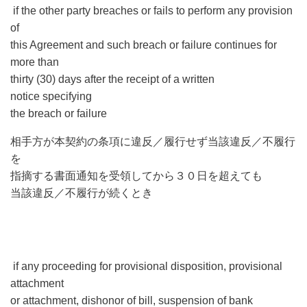
if the other party
breaches
or
fails to perform
any provision
of
this Agreement and such
breach or failure continues for
more than
thirty (30) days after the receipt of a written
notice specifying
the breach or failure
相手方が本契約の条項に違反／履行せず当該違反／不履行
を
指摘する書面通知を受領してから３０日を超えても
当該違反／不履行が続くとき
if any proceeding for provisional disposition, provisional
attachment
or attachment, dishonor of
bill, suspension of bank