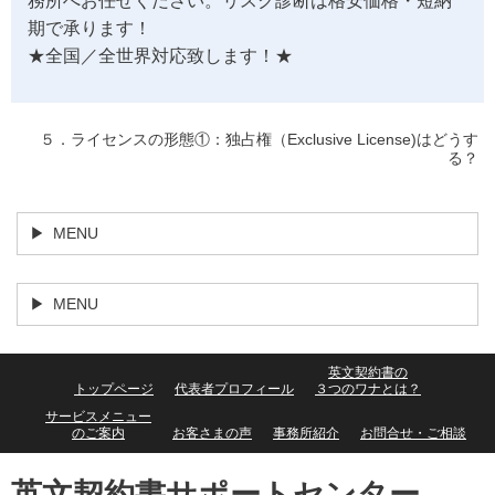
務所へお任せください。リスク診断は格安価格・短納
期で承ります！
★全国／全世界対応致します！★
５．ライセンスの形態①：独占権（Exclusive License)はどうす
る？
MENU
MENU
英文契約書の
トップページ
代表者プロフィール
３つのワナとは？
サービスメニュー
のご案内
お客さまの声
事務所紹介
お問合せ・ご相談
英文契約書サポートセンター