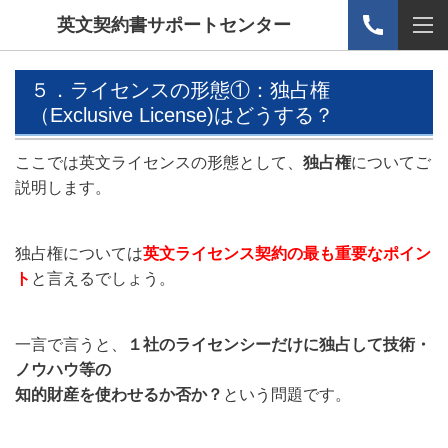
英文契約書サポートセンター
５．ライセンスの形態①：独占権
（Exclusive License)はどうする？
ここでは英文ライセンスの形態として、
独占権
についてご
説明します。
独占権については
英文ライセンス契約の最も重要なポイン
ト
と言えるでしょう。
一言で言うと、
１社のライセンシーだけに独占
して技術・
ノウハウ等の
知的財産を使わせるか否か？
という問題です。