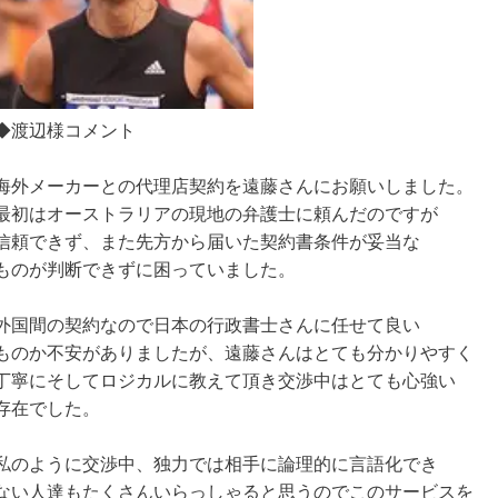
◆渡辺様コメント
海外メーカーとの代理店契約を遠藤さんにお願いしました。
最初はオーストラリアの現地の弁護士に頼んだのですが
信頼できず、また先方から届いた契約書条件が妥当な
ものが判断できずに困っていました。
外国間の契約なので日本の行政書士さんに任せて良い
ものか不安がありましたが、遠藤さんはとても分かりやすく
丁寧にそしてロジカルに教えて頂き交渉中はとても心強い
存在でした。
私のように交渉中、独力では相手に論理的に言語化でき
ない人達もたくさんいらっしゃると思うのでこのサービスを