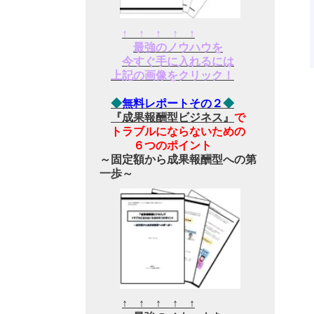
↑ ↑ ↑ ↑ ↑
最強のノウハウを
今すぐ手に入れるには
上記の画像をクリック！
◆
無料レポートその２
◆
『成果報酬型ビジネス』
で
トラブルにならないための
６つのポイント
～固定額から成果報酬型への第
一歩～
↑ ↑ ↑ ↑ ↑