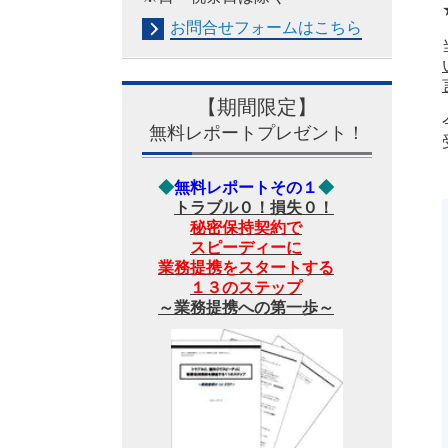
お問合せフォームは
こちら
【期間限定】
無料レポートプレゼント！
◆
無料レポートその１
◆
トラブル０！損失０！
秘密保持契約で
スピーディーに
業務提携をスタートする
１３のステップ
～業務提携への第一歩～