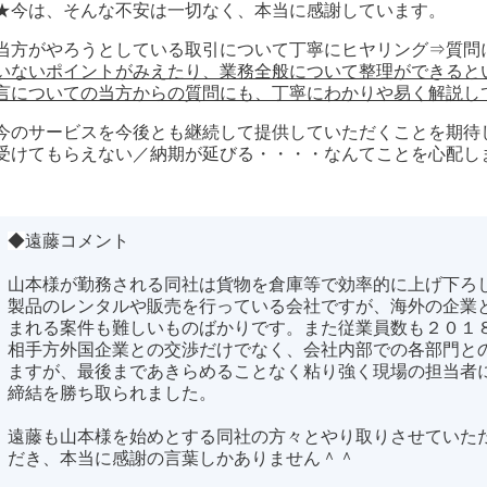
★今は、そんな不安は一切なく、本当に感謝しています。
当方がやろうとしている取引について丁寧にヒヤリング⇒質問
いないポイントがみえたり、業務全般について整理ができると
言についての当方からの質問にも、丁寧にわかりや易く解説し
今のサービスを今後とも継続して提供していただくことを期待
受けてもらえない／納期が延びる・・・・なんてことを心配し
◆
遠藤コメント
山本様が勤務される同社は貨物を倉庫等で効率的に上げ下ろ
製品のレンタルや販売を行っている会社ですが、海外の企業
まれる案件も難しいものばかりです。また従業員数も２０１
相手方外国企業との交渉だけでなく、会社内部での各部門と
ますが、最後まであきらめることなく粘り強く現場の担当者
締結を勝ち取られました。
遠藤も山本様を始めとする同社の方々とやり取りさせていた
だき、本当に感謝の言葉しかありません＾＾