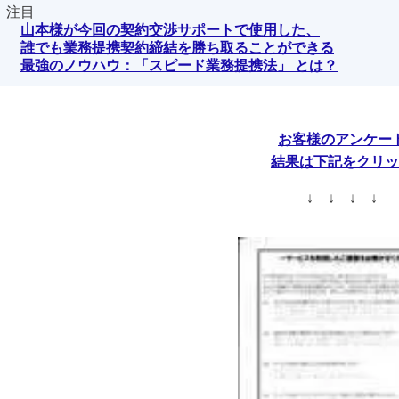
注目
山本
様が今回の契約交渉サポートで使用した、
誰でも業務提携契約締結を
勝ち取ることができる
最強のノウハウ：「スピード業務提携法」 とは？
お客様のアンケー
結果
は下記をクリッ
↓ ↓ ↓ ↓