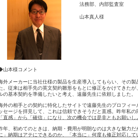
法務部、内部監査室
山本真人様
◆山本様コメント
海外メーカーに当社仕様の製品を生産導入してもらい、その製
た。従来は相手先の英文契約雛形をもとに修正をかけてきたが
ルの基本契約を準備したいと考え、遠藤先生に依頼しました。
海外の相手との契約に特化したサイトで遠藤先生のプロフィー
ッセージを拝見して、これは信頼できそうだと直感。昨年私の同
「直感」から「確信」になり、次の機会では是非ともお願いし
昨年、初めてのときは、納期・費用が明朗なのは大きな魅力だ
に」納期はアテにできるのか、「本当に」何度も修正対応して