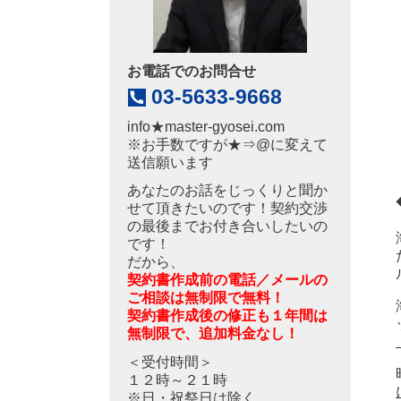
お電話でのお問合せ
03-5633-9668
info
★
master-gyosei.com
※お手数ですが★⇒@に変えて
送信願います
あなたのお話をじっくりと聞か
せて頂きたいのです！契約交渉
の最後までお付き合いしたいの
です！
だから、
契約書作成前の電話／メールの
ご相談は無制限で無料！
契約書作成後の修正も１年間は
無制限で、追加料金なし！
＜受付時間＞
１２時～２１時
※日・祝祭日は除く