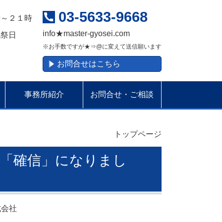
03-5633-9668
時～２１時
info
★
master-gyosei.com
祝祭日
※お手数ですが★⇒@に変えて送信願います
お問合せはこちら
事務所紹介
お問合せ・ご相談
トップページ
「確信」になりまし
式会社