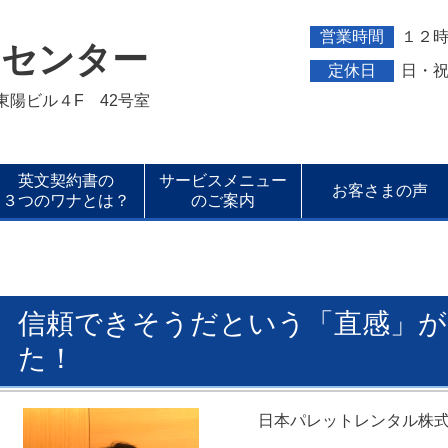
営業時間
１２
トセンター
定休日
日・
新東陽ビル４F 42号室
英文契約書の
サービスメニュー
お客さまの声
３つのワナとは？
のご案内
信頼できそうだという「直感」が
た！
日
本パレットレンタル株