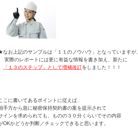
★なお上記のサンプルは「１１のノウハウ」となっていますが
実際のレポートには更に有益な情報を書き加え、新たに
「１３のステップ」として
増補改訂
をしました！！！
ここに書いてあるポイントに従えば、
相手方から急に秘密保持契約書の案を提示されて
サインを求められても、
ものの３０分くらいでその内容
がOKかどうか判断／チェックできる
と思います。