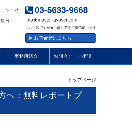
03-5633-9668
時～２１時
info
★
master-gyosei.com
祝祭日
※お手数ですが★⇒@に変えて送信願います
お問合せはこちら
事務所紹介
お問合せ・ご相談
トップページ
方へ：無料レポートプ