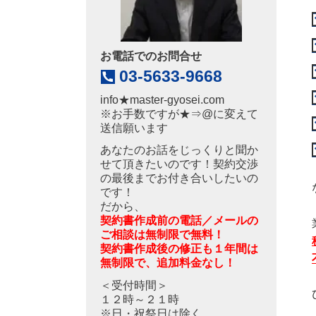
お電話でのお問合せ
03-5633-9668
info
★
master-gyosei.com
※お手数ですが★⇒@に変えて
送信願います
あなたのお話をじっくりと聞か
せて頂きたいのです！契約交渉
の最後までお付き合いしたいの
です！
だから、
契約書作成前の電話／メールの
ご相談は無制限で無料！
契約書作成後の修正も１年間は
無制限で、追加料金なし！
＜受付時間＞
１２時～２１時
※日・祝祭日は除く