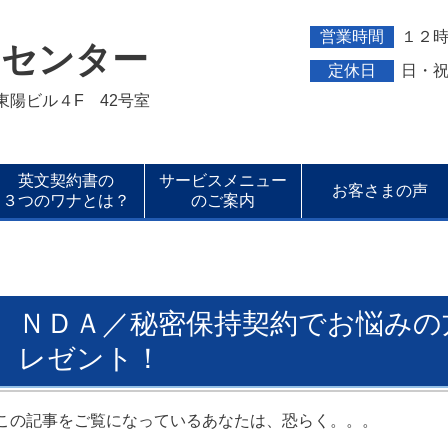
営業時間
１２
トセンター
定休日
日・
新東陽ビル４F 42号室
英文契約書の
サービスメニュー
お客さまの声
３つのワナとは？
のご案内
ＮＤＡ／秘密保持契約でお悩みの
レゼント！
この記事をご覧になっているあなたは、恐らく。。。