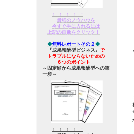
↑ ↑ ↑ ↑ ↑
最強のノウハウを
今すぐ手に入れるには
上記の画像をクリック！
◆
無料レポートその２
◆
『成果報酬型ビジネス』
で
トラブルにならないための
６つのポイント
～固定額から成果報酬型への第
一歩～
↑ ↑ ↑ ↑ ↑