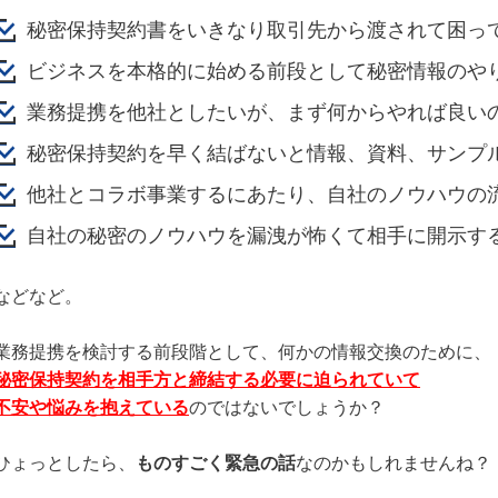
秘密保持契約書をいきなり取引先から渡されて
困っ
ビジネスを本格的
に始める前段として
秘密情報のや
業務提携を他社としたいが、
まず何からやれば良い
秘
密保持契約を早く結ばないと
情報、資料、サンプ
他社とコラボ事業するにあたり、
自社のノウハウの
自社の
秘密のノウハウを漏洩が怖くて
相手に開示す
などなど。
業務提携を検討する前段階として、何かの情報交換のために、
秘密保持契約を相手方と締結する必要に迫られていて
不安や悩みを抱えている
のではないでしょうか？
ひょっとしたら、
ものすごく緊急の話
なのかもしれませんね？