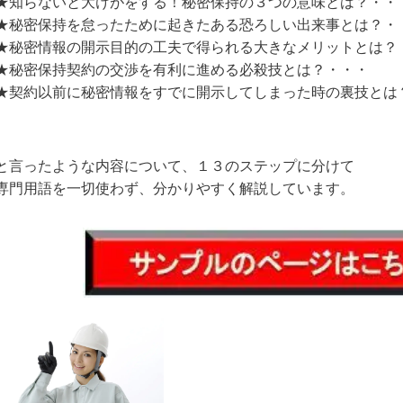
★知らないと大けがをする！秘密保持の３つの意味とは？・・
★秘密保持を怠ったために起きたある恐ろしい出来事とは？・
★秘密情報の開示目的の工夫で得られる大きなメリットとは？
★秘密保持契約の交渉を有利に進める必殺技とは？・・・
★契約以前に秘密情報をすでに開示してしまった時の裏技とは
と言ったような内容について、１３のステップに分けて
専門用語を一切使わず、分かりやすく解説しています。