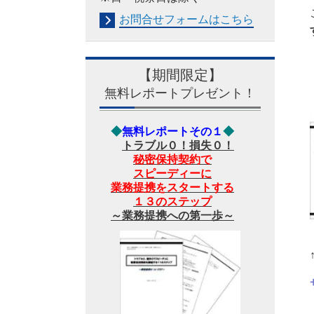
お問合せフォームは
こちら
【期間限定】
無料レポートプレゼント！
◆
無料レポートその１
◆
トラブル０！損失０！
秘密保持契約で
スピーディーに
業務提携をスタートする
１３のステップ
～業務提携への第一歩～