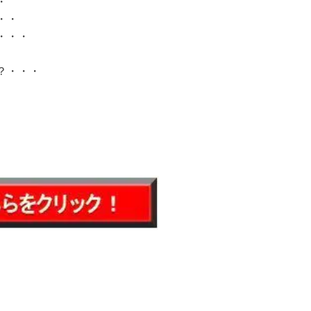
・
・・
・・・
？・・・