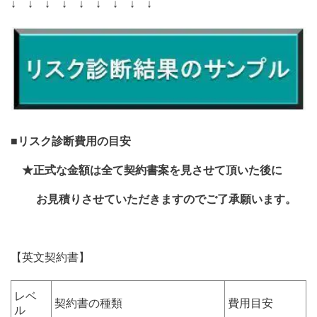
↓ ↓ ↓ ↓ ↓ ↓ ↓ ↓ ↓
■
リスク診断費用の目安
★
正式
な金額
は全て契約書案を見させて頂いた後に
お見積り
させていただきますのでご了承願います。
【英文契約書】
レベ
契約書の種類
費用目安
ル