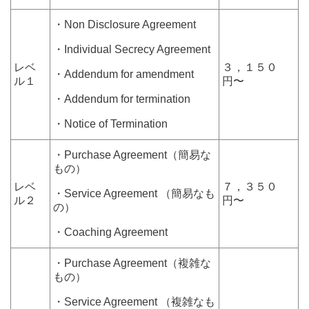
・Non Disclosure Agreement
・Individual Secrecy Agreement
レベ
３，１５０
・Addendum for amendment
ル１
円〜
・Addendum for termination
・Notice of Termination
・Purchase Agreement
（簡易な
もの）
レベ
７，３５０
・Service Agreement （簡易なも
ル２
円〜
の）
・Coaching Agreement
・Purchase Agreement
（複雑な
もの）
・Service Agreement （複雑なも