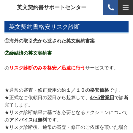
英文契約書サポートセンター
英文契約書格安リスク診断
①海外の取引先から渡された英文契約書案
②締結済の英文契約書
の
リスク診断のみを
格安／迅速
に行う
サービスです。
★通常の審査・修正費用の約
１／１０の格安価格
です。
★正式なご依頼日の翌日から起算して、
4〜5
営業日
で診断
完了します。
★リスク診断結果に基づき必要となるアクションについて
の
アドバイスは無料
です。
★リスク診断後、通常の審査・修正のご依頼を頂いた場合