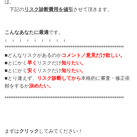
は、
下記の
リスク診断費用を値引
させて頂きます。
こんなあなたに最適
です。
↓ ↓ ↓ ↓ ↓ ↓ ↓ ↓ ↓
*****************************************************************
■どんなリスクがあるのか
コメント／意見だけ
欲しい。
■
とにかく
早く
リスクだけ
知りたい。
■
とにかく
安く
リスクだけ
知りたい。
■
とり逢えず、
リスク診断してから
本格的に審査・修正依
頼をするか
決めたい。
*****************************************************************
まずは
クリック
してみてください！