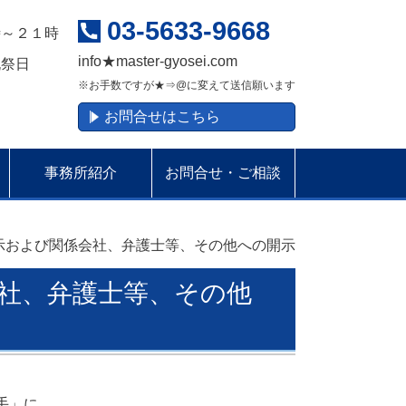
03-5633-9668
時～２１時
info
★
master-gyosei.com
祝祭日
※お手数ですが★⇒@に変えて送信願います
お問合せはこちら
事務所紹介
お問合せ・ご相談
示および関係会社、弁護士等、その他への開示
社、弁護士等、その他
手」に