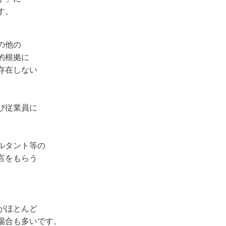
す。
の他の
的根拠に
存在しない
び従業員に
ルタント等の
言をもらう
がほとんど
場合も多いです。