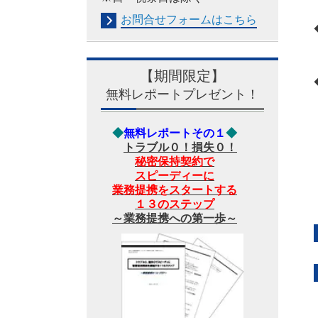
お問合せフォームは
こちら
【期間限定】
無料レポートプレゼント！
◆
無料レポートその１
◆
トラブル０！損失０！
秘密保持契約で
スピーディーに
業務提携をスタートする
１３のステップ
～業務提携への第一歩～