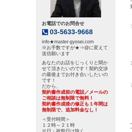
お電話でのお問合せ
03-5633-9668
info
★
master-gyosei.com
※お手数ですが★⇒@に変えて
送信願います
あなたのお話をじっくりと聞か
せて頂きたいのです！契約交渉
の最後までお付き合いしたいの
です！
だから、
契約書作成前の電話／メールの
ご相談は無制限で無料！
契約書作成後の修正も１年間は
無制限で、追加料金なし！
＜受付時間＞
１２時～２１時
※日・祝祭日は除く