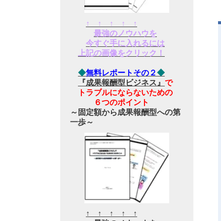
↑ ↑ ↑ ↑ ↑
最強のノウハウを
今すぐ手に入れるには
上記の画像をクリック！
◆
無料レポートその２
◆
『成果報酬型ビジネス』
で
トラブルにならないための
６つのポイント
～固定額から成果報酬型への第
一歩～
↑ ↑ ↑ ↑ ↑