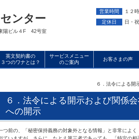
営業時間
１２
トセンター
定休日
日・
新東陽ビル４F 42号室
英文契約書の
サービスメニュー
お客さまの声
３つのワナとは？
のご案内
６．法令による開
６．法令による開示および関係会
への開示
一つ前の、「秘密保持義務の対象外となる情報」と非常によく
似ていますが、さらに、たとえ第三者であっても、「特定の相