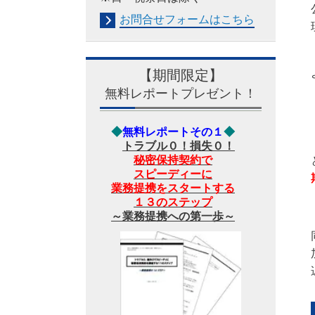
お問合せフォームは
こちら
【期間限定】
無料レポートプレゼント！
◆
無料レポートその１
◆
トラブル０！損失０！
秘密保持契約で
スピーディーに
業務提携をスタートする
１３のステップ
～業務提携への第一歩～