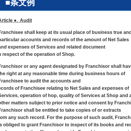
■条文例
Article ●. Audit
Franchisee shall keep at its usual place of business true an
particular accounts and records of the amount of Net Sales
and expenses of Services and related document
n respect of the operation of Shop.
Franchisor or any agent designated by Franchisor shall ha
the right at any reasonable time during business hours of
Franchisee to audit the accounts and
ecords of Franchisee relating to Net Sales and expenses of
Services, operation of hop, quality of Services at Shop and a
other matters subject to prior notice and consent by Franc
Franchisor shall be entitled to take copies of or extracts
rom any such record. For the purpose of such audit, Franch
is obliged to grant Franchisor to inspect of its books and r