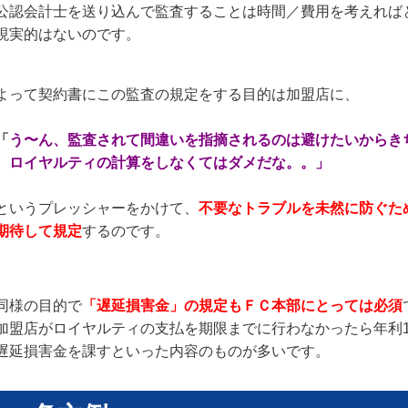
公認会計士を送り込んで監査することは時間／費用を考えれば
現実的はないのです。
よって契約書にこの監査の規定をする目的は加盟店に、
「
う〜ん、監査されて間違いを指摘されるのは避けたいからき
ロイヤルティの計算をしなくてはダメだな。。」
というプレッシャーをかけて、
不要なトラブルを未然に防ぐた
期待して規定
するのです。
同様の目的で
「遅延損害金」の規定もＦＣ本部にとっては必須
加盟店がロイヤルティの支払を期限までに行わなかったら年利14
遅延損害金を課すといった内容のものが多いです。