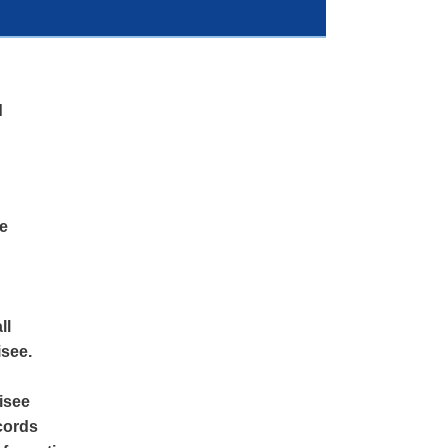
d
ve
ll
hisee.
isee
ecords