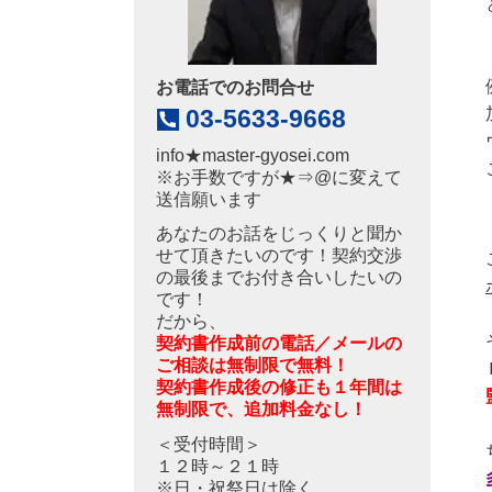
お電話でのお問合せ
03-5633-9668
info
★
master-gyosei.com
※お手数ですが★⇒@に変えて
送信願います
あなたのお話をじっくりと聞か
せて頂きたいのです！契約交渉
の最後までお付き合いしたいの
です！
だから、
契約書作成前の電話／メールの
ご相談は無制限で無料！
契約書作成後の修正も１年間は
無制限で、追加料金なし！
＜受付時間＞
１２時～２１時
※日・祝祭日は除く