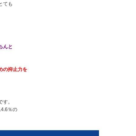
とても
ちんと
めの抑止力を
です。
.6％の