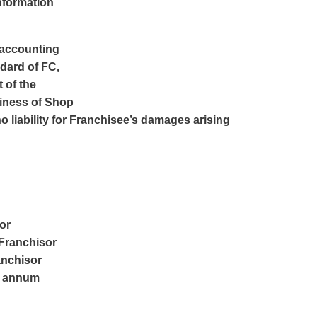
nformation
r accounting
ndard of FC,
 of the
iness
of Shop
o liability for Franchisee’s damages arising
for
 Franchisor
anchisor
er annum