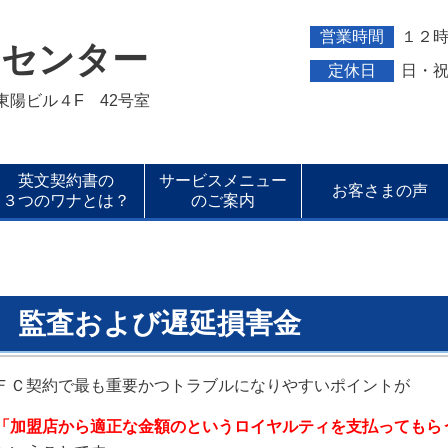
営業時間
１２
トセンター
定休日
日・
新東陽ビル４F 42号室
英文契約書の
サービスメニュー
お客さまの声
３つのワナとは？
のご案内
監査および遅延損害金
ＦＣ契約で最も重要かつトラブルになりやすいポイントが
「加盟店から適正な金額のというロイヤルティを支払ってもら