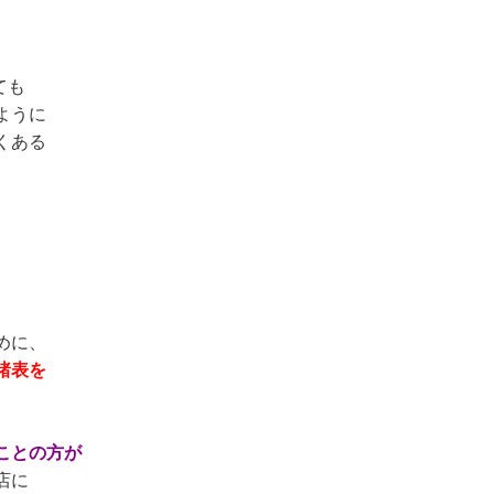
ても
ように
くある
めに、
諸表を
ことの方が
店に