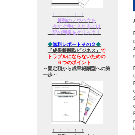
↑ ↑ ↑ ↑ ↑
最強のノウハウを
今すぐ手に入れるには
上記の画像をクリック！
◆
無料レポートその２
◆
『成果報酬型ビジネス』
で
トラブルにならないための
６つのポイント
～固定額から成果報酬型への第
一歩～
↑ ↑ ↑ ↑ ↑