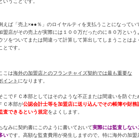
ということです。
例えば「売上×●●％」のロイヤルティを支払うことになってい
加盟店がその売上が実際には１００万だったのに８０万という
ウソをついてまたは間違って計算して算出してしまうことはよ
ことです。
ここは
海外の加盟店とのフランチャイズ契約では最も重要な
ポイント
になります。
そこでＦＣ本部としてはそのような不正または間違いを防ぐた
ＦＣ本部が
公認会計士等を加盟店に送り込んでその帳簿や財務
監査できるという規定
をよくします。
ちなみに契約書にこのように書いておいて
実際には監査しない
多い
です。高額な監査費用が発生しますので。特に海外の加盟