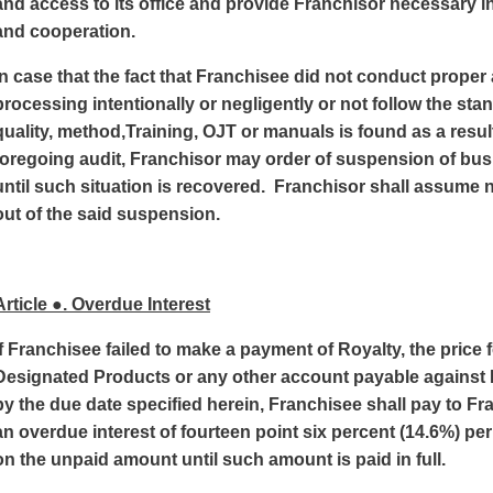
and access to its office and provide Franchisor necessary i
and cooperation.
In case that the fact that Franchisee did not conduct prope
processing
intentionally
or negligently or not follow the sta
quality, method,Training, OJT or manuals is found as a result
foregoing audit, Franchisor may order of
suspension
of
bus
until such situation is recovered. Franchisor shall assume n
out of the said suspension.
Article ●. Overdue Interest
If Franchisee failed to make a payment of Royalty, the price 
Designated Products or any other account payable against
by the due date specified herein, Franchisee shall pay to Fr
an overdue interest of fourteen point six percent (14.6%) p
on the unpaid amount until such amount is paid in full.