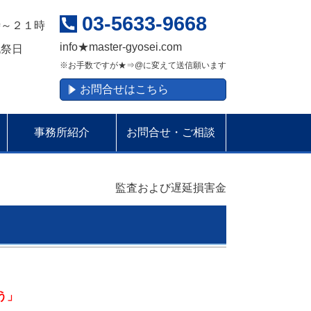
03-5633-9668
時～２１時
info
★
master-gyosei.com
祝祭日
※お手数ですが★⇒@に変えて送信願います
お問合せはこちら
事務所紹介
お問合せ・ご相談
監査および遅延損害金
う」