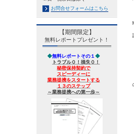
お問合せフォームは
こちら
【期間限定】
無料レポートプレゼント！
◆
無料レポートその１
◆
トラブル０！損失０！
秘密保持契約で
スピーディーに
業務提携をスタートする
１３のステップ
～業務提携への第一歩～