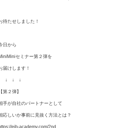
お待たせしました！
今日から
MiniMiniセミナー第２弾を
お届けします！
↓ ↓ ↓ ↓
【第２弾】
相手が自社のパートナーとして
相応しいか事前に見抜く方法とは？
https://eib-academy.com/2nd