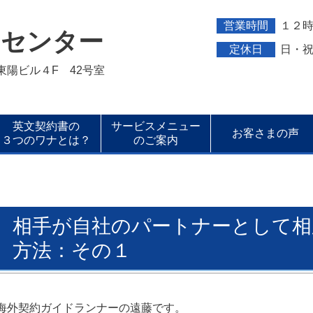
営業時間
１２
トセンター
定休日
日・
新東陽ビル４F 42号室
英文契約書の
サービスメニュー
お客さまの声
３つのワナとは？
のご案内
相手が自社のパートナーとして相
方法：その１
海外契約ガイドランナーの遠藤です。