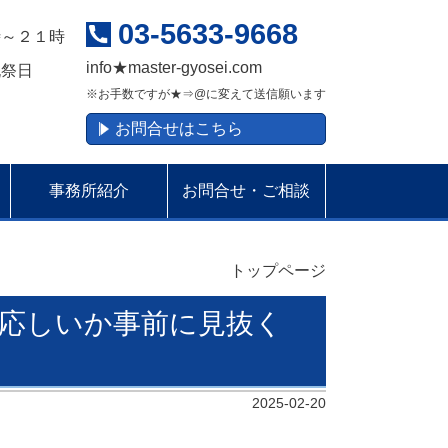
03-5633-9668
時～２１時
info
★
master-gyosei.com
祝祭日
※お手数ですが★⇒@に変えて送信願います
お問合せはこちら
事務所紹介
お問合せ・ご相談
トップページ
応しいか事前に見抜く
2025-02-20