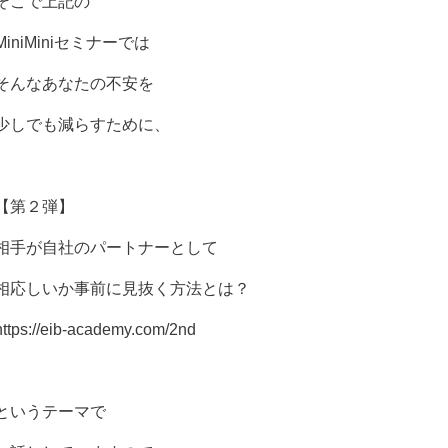
そこで上記の
MiniMiniセミナーでは
そんなあなたの不安を
少しでも減らすために、
【第２弾】
相手が自社のパートナーとして
相応しいか事前に見抜く方法とは？
https://eib-academy.com/2nd
というテーマで