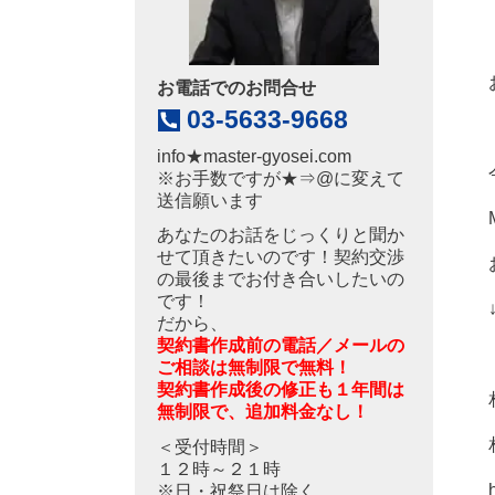
お電話でのお問合せ
03-5633-9668
info
★
master-gyosei.com
※お手数ですが★⇒@に変えて
送信願います
あなたのお話をじっくりと聞か
せて頂きたいのです！契約交渉
の最後までお付き合いしたいの
です！
だから、
契約書作成前の電話／メールの
ご相談は無制限で無料！
契約書作成後の修正も１年間は
無制限で、追加料金なし！
＜受付時間＞
１２時～２１時
※日・祝祭日は除く