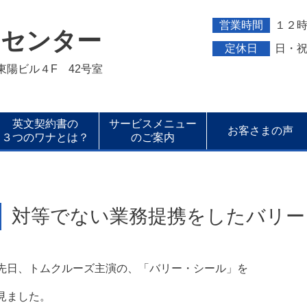
営業時間
１２
トセンター
定休日
日・
新東陽ビル４F 42号室
英文契約書の
サービスメニュー
お客さまの声
３つのワナとは？
のご案内
対等でない業務提携をしたバリー
先日、トムクルーズ主演の、「バリー・シール」を
見ました。