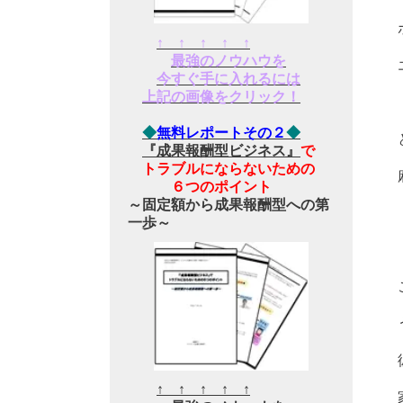
↑ ↑ ↑ ↑ ↑
最強のノウハウを
今すぐ手に入れるには
上記の画像をクリック！
◆
無料レポートその２
◆
『成果報酬型ビジネス』
で
トラブルにならないための
６つのポイント
～固定額から成果報酬型への第
一歩～
↑ ↑ ↑ ↑ ↑