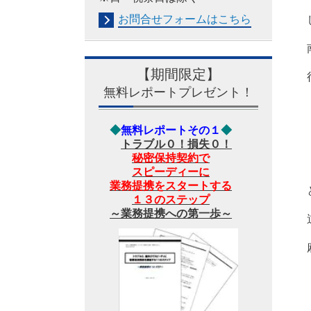
お問合せフォームは
こちら
【期間限定】
無料レポートプレゼント！
◆
無料レポートその１
◆
トラブル０！損失０！
秘密保持契約で
スピーディーに
業務提携をスタートする
１３のステップ
～業務提携への第一歩～