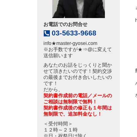
お電話でのお問合せ
03-5633-9668
info
★
master-gyosei.com
※お手数ですが★⇒@に変えて
送信願います
あなたのお話をじっくりと聞か
せて頂きたいのです！契約交渉
の最後までお付き合いしたいの
です！
だから、
契約書作成前の電話／メールの
ご相談は無制限で無料！
契約書作成後の修正も１年間は
無制限で、追加料金なし！
＜受付時間＞
１２時～２１時
※日・祝祭日は除く