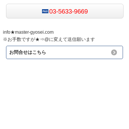
03-5633-9669
info★master-gyosei.com
※お手数ですが★⇒@に変えて送信願います
お問合せはこちら