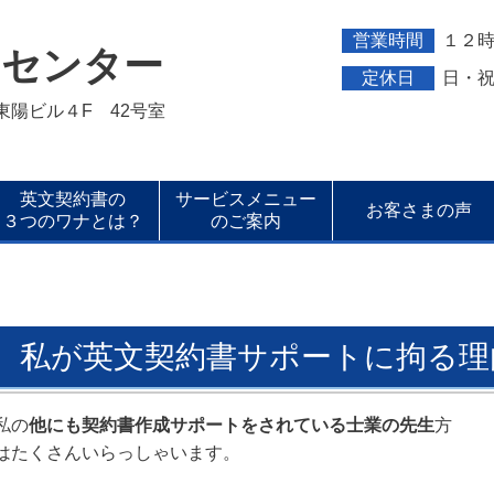
営業時間
１２
トセンター
定休日
日・
新東陽ビル４F 42号室
英文契約書の
サービスメニュー
お客さまの声
３つのワナとは？
のご案内
私が英文契約書サポートに拘る理
私の
他にも契約書作成サポートをされている士業の先生
方
はたくさんいらっしゃいます。