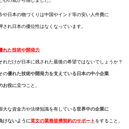
と心の底から感じました。
今や日本の物づくりは中国やインド等の安い人件費に
押され日本の優位性はなくなっています。
優れた技術や開発力
それだけが日本に残された最後の希望ではないでしょうか？
その
優れた技術や開発力を支えている日本の中小企業
のお役に立つ
こと。
膨大な資金力や法律知識を有している
世界中の企業に
負けないように
英文の業務提携契約のサポート
をすること。