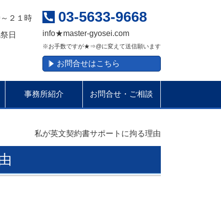
03-5633-9668
時～２１時
info
★
master-gyosei.com
祝祭日
※お手数ですが★⇒@に変えて送信願います
お問合せはこちら
事務所紹介
お問合せ・ご相談
私が英文契約書サポートに拘る理由
由