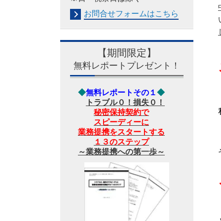
お問合せフォームは
こちら
【期間限定】
無料レポートプレゼント！
◆
無料レポートその１
◆
トラブル０！損失０！
秘密保持契約で
スピーディーに
業務提携をスタートする
１３のステップ
～業務提携への第一歩～