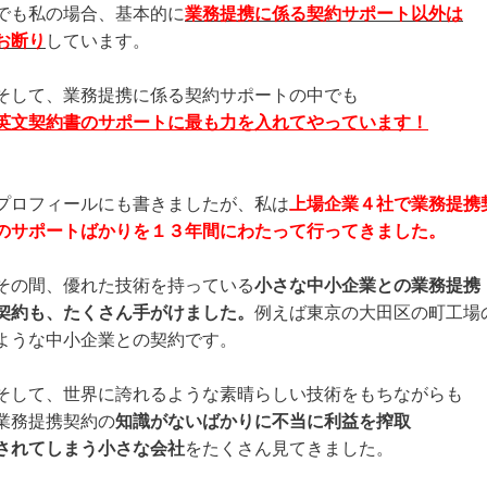
でも私の場合、基本的に
業務提携に係る契約サポート以外は
お断り
しています。
そして、業務提携に係る契約サポートの中でも
英文契約書のサポートに最も力を入れてやっています！
プロフィールにも書きましたが、私は
上場企業４社で業務提携
のサポートばかりを１３年間にわたって行ってきました。
その間、優れた技術を持っている
小さな中小企業との業務提携
契約も、たくさん手がけました。
例えば東京の大田区の町工場
ような中小企業との契約です。
そして、世界に誇れるような素晴らしい技術をもちながらも
業務提携契約の
知識がないばかりに不当に利益を搾取
されてしまう小さな会社
をたくさん見てきました。