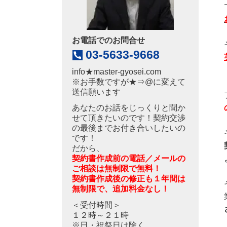
お電話でのお問合せ
03-5633-9668
info
★
master-gyosei.com
※お手数ですが★⇒@に変えて
送信願います
あなたのお話をじっくりと聞か
せて頂きたいのです！契約交渉
の最後までお付き合いしたいの
です！
だから、
契約書作成前の電話／メールの
ご相談は無制限で無料！
契約書作成後の修正も１年間は
無制限で、追加料金なし！
＜受付時間＞
１２時～２１時
※日・祝祭日は除く