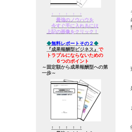
↑ ↑ ↑ ↑ ↑
最強のノウハウを
今すぐ手に入れるには
上記の画像をクリック！
◆
無料レポートその２
◆
『成果報酬型ビジネス』
で
トラブルにならないための
６つのポイント
～固定額から成果報酬型への第
一歩～
↑ ↑ ↑ ↑ ↑