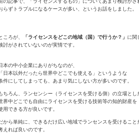
前の記事で、「ライセンスするもの」についてあまり検討がさ
おらずトラブルになるケースが多い、というお話をしました。
ところが、
「ライセンスをどこの地域（国）で行うか？」
に関
検討がされていないのが実情です。
日本の中小企業にありがちなのが、
「日本以外だったら
世界中どこでも使える」というような
条件にして
しまっても、
あまり気にしない
方が多い
のです。
もちろん、ランセンシー（ライセンスを受ける側）の立場とし
世界中どこでも自由にライセンスを受ける技術等の知的財産を
使用できる方が良いです。
だから単純に、できるだけ広い地域でランセンスを受けること
考えれば良いのです。