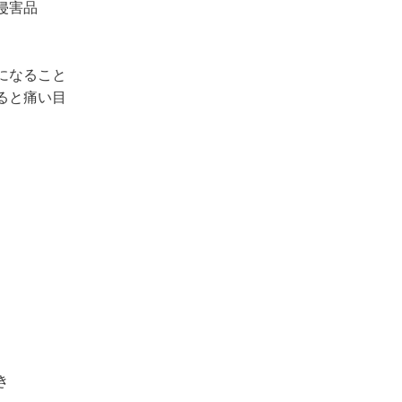
侵害品
になること
ると痛い目
き