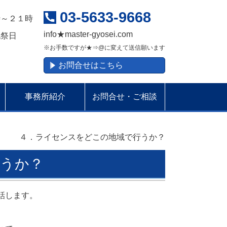
03-5633-9668
時～２１時
info
★
master-gyosei.com
祝祭日
※お手数ですが★⇒@に変えて送信願います
お問合せはこちら
事務所紹介
お問合せ・ご相談
４．ライセンスをどこの地域で行うか？
うか？
話します。