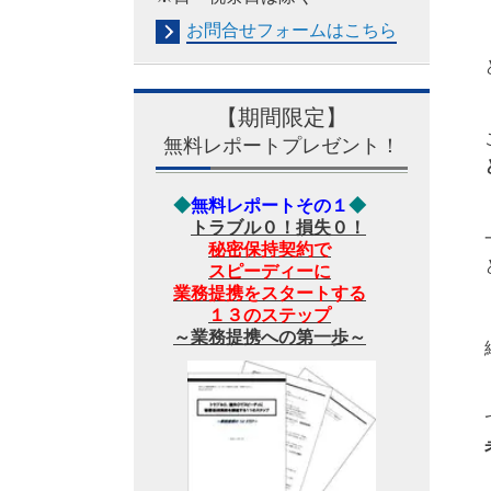
お問合せフォームは
こちら
【期間限定】
無料レポートプレゼント！
◆
無料レポートその１
◆
トラブル０！損失０！
秘密保持契約で
スピーディーに
業務提携をスタートする
１３のステップ
～業務提携への第一歩～