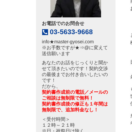
お電話でのお問合せ
03-5633-9668
info
★
master-gyosei.com
※お手数ですが★⇒@に変えて
送信願います
あなたのお話をじっくりと聞か
せて頂きたいのです！契約交渉
の最後までお付き合いしたいの
です！
だから、
契約書作成前の電話／メールの
ご相談は無制限で無料！
契約書作成後の修正も１年間は
無制限で、追加料金なし！
＜受付時間＞
１２時～２１時
※日・祝祭日は除く