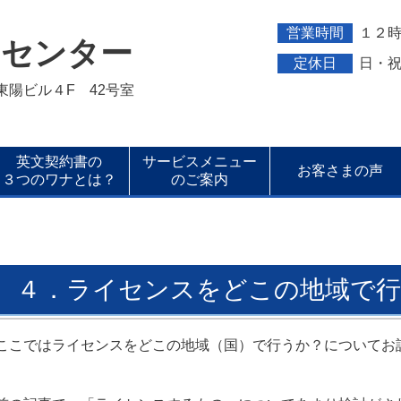
営業時間
１２
トセンター
定休日
日・
新東陽ビル４F 42号室
英文契約書の
サービスメニュー
お客さまの声
３つのワナとは？
のご案内
４．ライセンスをどこの地域で行
ここではライセンスをどこの地域（国）で行うか？についてお