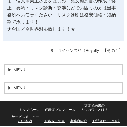
ま・個人事業主さまをはじめ、英文契約書の作成・修
正・要約・リスク診断・交渉などでお困りの方は当事
務所へお任せください。リスク診断は格安価格・短納
期で承ります！
★全国／全世界対応致します！★
８．ライセンス料（Royalty）【その１】
MENU
MENU
英文契約書の
トップページ
代表者プロフィール
３つのワナとは？
サービスメニュー
のご案内
お客さまの声
事務所紹介
お問合せ・ご相談