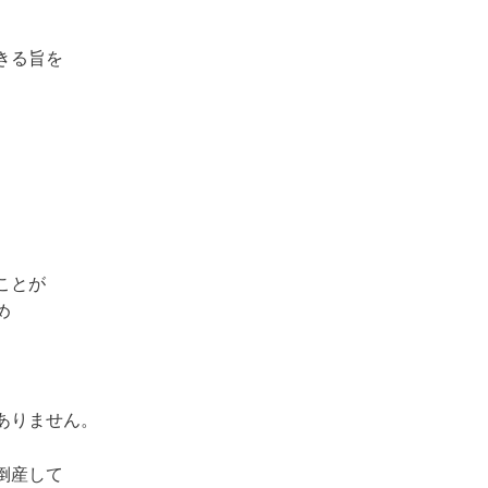
きる旨を
ことが
め
ありません。
倒産して