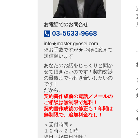
お電話でのお問合せ
03-5633-9668
info
★
master-gyosei.com
※お手数ですが★⇒@に変えて
送信願います
あなたのお話をじっくりと聞か
せて頂きたいのです！契約交渉
の最後までお付き合いしたいの
です！
だから、
契約書作成前の電話／メールの
ご相談は無制限で無料！
契約書作成後の修正も１年間は
無制限で、追加料金なし！
＜受付時間＞
１２時～２１時
※日・祝祭日は除く