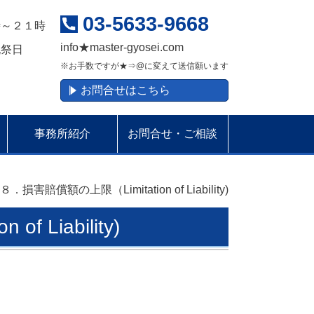
03-5633-9668
時～２１時
info
★
master-gyosei.com
祝祭日
※お手数ですが★⇒@に変えて送信願います
お問合せはこちら
事務所紹介
お問合せ・ご相談
８．損害賠償額の上限（Limitation of Liability)
 Liability)