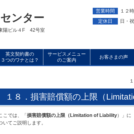
営業時間
１２
トセンター
定休日
日・
新東陽ビル４F 42号室
英文契約書の
サービスメニュー
お客さまの声
３つのワナとは？
のご案内
１
１８．損害賠償額の上限（Limitation of
ここでは、「
損害賠償額の上限（Limitation of Liability
）」に
ついてご説明します。