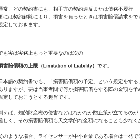
通常、どの契約書にも、相手方の契約違反または債務不履行
更には契約解除により、損害を負ったときは損害賠償請求をで
規定しておきます。
でも実は実務上もっと重要なのは次の
損害賠償額の上限（Limitation of Liability）
です。
日本語の契約書でも、「損害賠償額の予定」という規定をする
ありますが、要は当事者間で何か損害賠償をする際の金額を予
規定しておこうとする趣旨です。
例えば、知的財産権の侵害などはなかなか防止策が立てるのが
難しく、その損害賠償額も天文学的な金額になることも少なく
そのような場合、ライセンサーが中小企業である場合は一発で