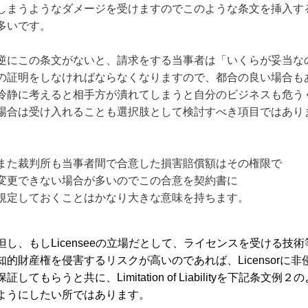
しまうようなダメージを受けますのでこのような条文を挿入す
多いです。
逆にこの条文がないと、請求をする当事者は「いくらが妥当な
の証明をしなければならなくなりますので、都合の良い場合も
冷静に考えると相手方が潰れてしまうと自分のビジネスも危う
場合は受け入れることも選択肢として検討すべき項目ではあり
また裁判所も当事者間で合意した損害賠償額はその権限で
変更できない場合が多いのでこの合意を契約書に
規定しておくことはかなり大きな意味を持ちます。
但し、もしLicenseeの立場だとして、ライセンスを受ける技
知的財産権を侵害するリスクが高いのであれば、Licensorに
保証してもらうと共に、Limitation of Liabilityを下記条文
ようにしたい所ではあります。