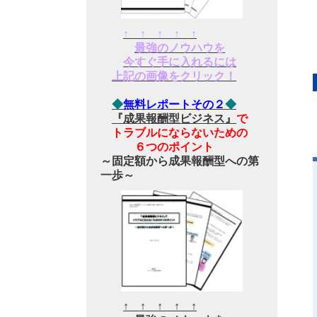
↑ ↑ ↑ ↑ ↑
最強のノウハウを
今すぐ手に入れるには
上記の画像をクリック！
◆
無料レポートその２
◆
『成果報酬型ビジネス』
で
トラブルにならないための
６つのポイント
～固定額から成果報酬型への第
一歩～
↑ ↑ ↑ ↑ ↑