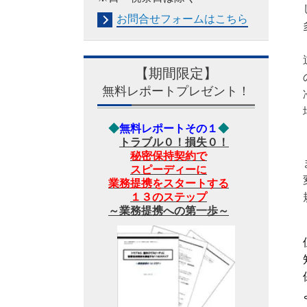
お問合せフォームは
こちら
【期間限定】
無料レポートプレゼント！
◆
無料レポートその１
◆
トラブル０！損失０！
秘密保持契約で
スピーディーに
業務提携をスタートする
１３のステップ
～業務提携への第一歩～