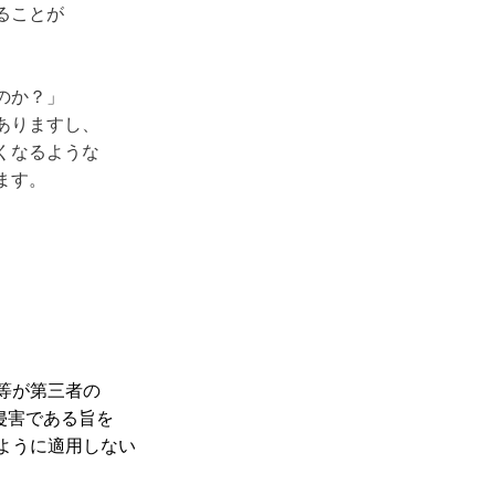
ることが
のか？」
ありますし、
くなるような
ます。
術等が第三者の
非侵害である旨を
例２のように適用しない