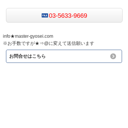
03-5633-9669
info★master-gyosei.com
※お手数ですが★⇒@に変えて送信願います
お問合せはこちら