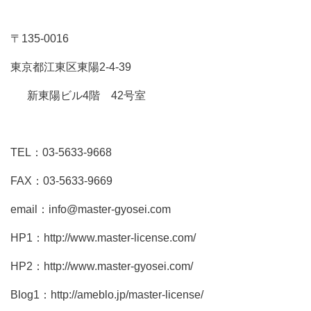
〒135-0016
東京都江東区東陽2-4-39
新東陽ビル4階 42号室
TEL：03-5633-9668
FAX：03-5633-9669
email：info@master-gyosei.com
HP1：http://www.master-license.com/
HP2：http://www.master-gyosei.com/
Blog1：http://ameblo.jp/master-license/