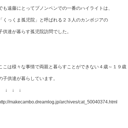
でも遠藤にとってプノンペンでの一番のハイライトは、
「くっくま孤児院」と呼ばれる２３人のカンボジアの
子供達が暮らす孤児院訪問でした。
ここは様々な事情で両親と暮らすことができない４歳～１９歳
の子供達が暮らしています。
↓ ↓ ↓ ↓
http://makecambo.dreamlog.jp/archives/cat_50040374.html