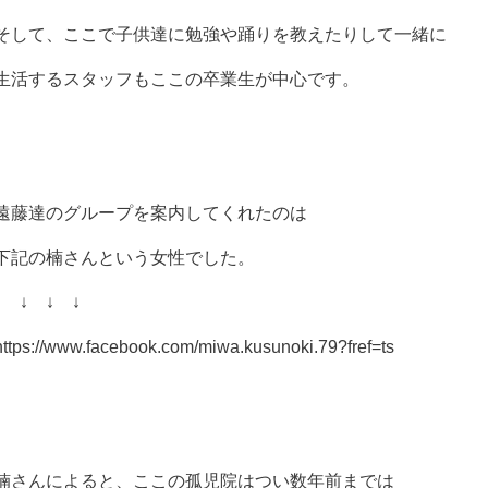
そして、ここで子供達に勉強や踊りを教えたりして一緒に
生活するスタッフもここの卒業生が中心です。
遠藤達のグループを案内してくれたのは
下記の楠さんという女性でした。
↓ ↓ ↓ ↓
https://www.facebook.com/miwa.kusunoki.79?fref=ts
楠さんによると、ここの孤児院はつい数年前までは