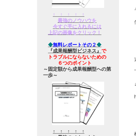
↑ ↑ ↑ ↑ ↑
最強のノウハウを
今すぐ手に入れるには
上記の画像をクリック！
◆
無料レポートその２
◆
『成果報酬型ビジネス』
で
トラブルにならないための
６つのポイント
～固定額から成果報酬型への第
一歩～
↑ ↑ ↑ ↑ ↑