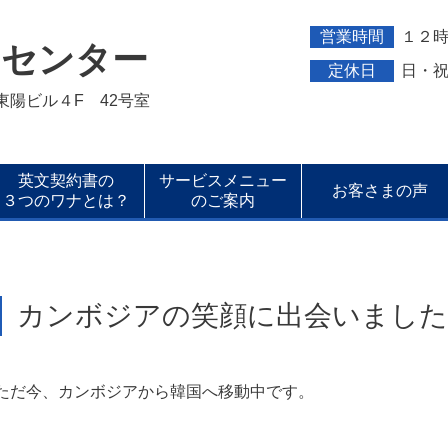
営業時間
１２
トセンター
定休日
日・
新東陽ビル４F 42号室
英文契約書の
サービスメニュー
お客さまの声
３つのワナとは？
のご案内
カンボジアの笑顔に出会いました
ただ今、カンボジアから韓国へ移動中です。