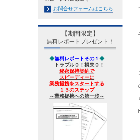
お問合せフォームは
こちら
【期間限定】
無料レポートプレゼント！
◆
無料レポートその１
◆
トラブル０！損失０！
秘密保持契約で
スピーディーに
業務提携をスタートする
１３のステップ
～業務提携への第一歩～