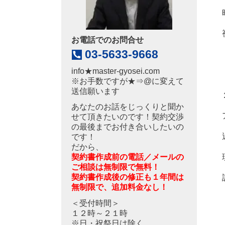
お電話でのお問合せ
03-5633-9668
info
★
master-gyosei.com
※お手数ですが★⇒@に変えて
送信願います
あなたのお話をじっくりと聞か
せて頂きたいのです！契約交渉
の最後までお付き合いしたいの
です！
だから、
契約書作成前の電話／メールの
ご相談は無制限で無料！
契約書作成後の修正も１年間は
無制限で、追加料金なし！
＜受付時間＞
１２時～２１時
※日・祝祭日は除く