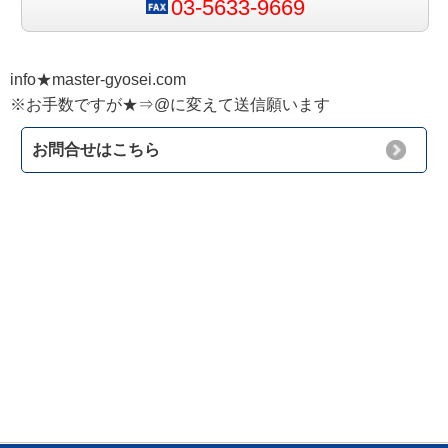
03-5633-9669
info★master-gyosei.com
※お手数ですが★⇒@に変えて送信願います
お問合せはこちら