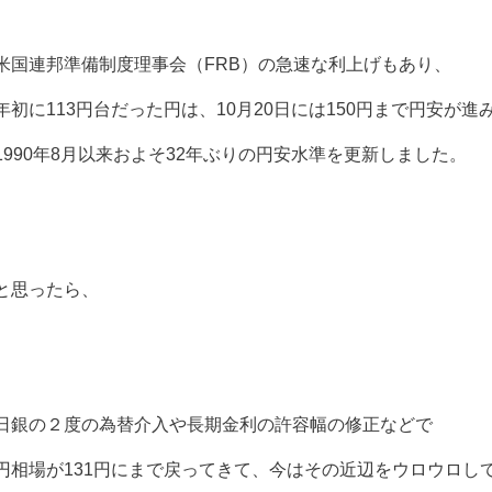
米国連邦準備制度理事会（FRB）の急速な利上げもあり、
年初に113円台だった円は、10月20日には150円まで円安が進
1990年8月以来およそ32年ぶりの円安水準を更新しました。
と思ったら、
日銀の２度の為替介入や長期金利の許容幅の修正などで
円相場が131円にまで戻ってきて、今はその近辺をウロウロし