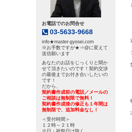
お電話でのお問合せ
03-5633-9668
info
★
master-gyosei.com
※お手数ですが★⇒@に変えて
送信願います
あなたのお話をじっくりと聞か
せて頂きたいのです！契約交渉
の最後までお付き合いしたいの
です！
だから、
契約書作成前の電話／メールの
ご相談は無制限で無料！
契約書作成後の修正も１年間は
無制限で、追加料金なし！
＜受付時間＞
１２時～２１時
※日・祝祭日は除く