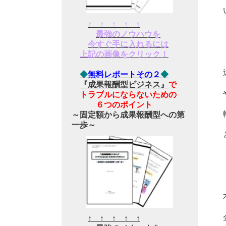
↑ ↑ ↑ ↑ ↑
最強のノウハウを
今すぐ手に入れるには
上記の画像をクリック！
◆
無料レポートその２
◆
『成果報酬型ビジネス』
で
トラブルにならないための
６つのポイント
～固定額から成果報酬型への第
一歩～
↑ ↑ ↑ ↑ ↑