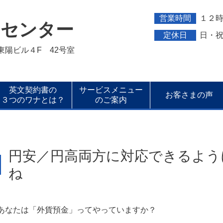
営業時間
１２
トセンター
定休日
日・
新東陽ビル４F 42号室
英文契約書の
サービスメニュー
お客さまの声
３つのワナとは？
のご案内
円安／円高両方に対応できるよう
ね
あなたは「外貨預金」ってやっていますか？