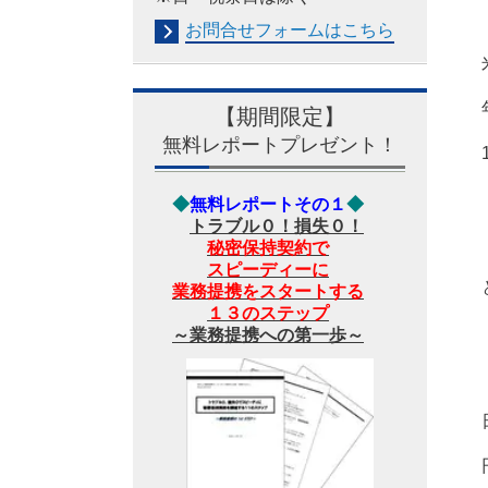
お問合せフォームは
こちら
【期間限定】
無料レポートプレゼント！
◆
無料レポートその１
◆
トラブル０！損失０！
秘密保持契約で
スピーディーに
業務提携をスタートする
１３のステップ
～業務提携への第一歩～