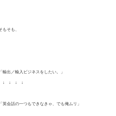
そもそも、
「輸出／輸入ビジネスをしたい。」
↓ ↓ ↓ ↓
「英会話の一つもできなきゃ、でも俺ムリ」