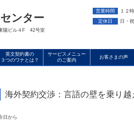
営業時間
１２
トセンター
定休日
日・
新東陽ビル４F 42号室
英文契約書の
サービスメニュー
お客さまの声
３つのワナとは？
のご案内
海外契約交渉：言語の壁を乗り越
今日から