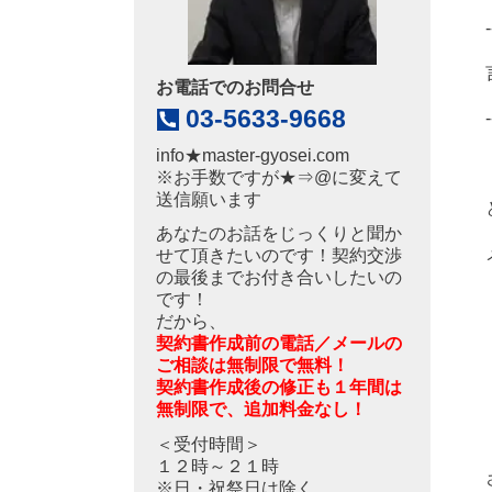
-
お電話でのお問合せ
03-5633-9668
-
info
★
master-gyosei.com
※お手数ですが★⇒@に変えて
送信願います
あなたのお話をじっくりと聞か
せて頂きたいのです！契約交渉
の最後までお付き合いしたいの
です！
だから、
契約書作成前の電話／メールの
ご相談は無制限で無料！
契約書作成後の修正も１年間は
無制限で、追加料金なし！
＜受付時間＞
１２時～２１時
※日・祝祭日は除く