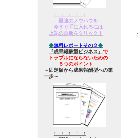
↑ ↑ ↑ ↑ ↑
最強のノウハウを
今すぐ手に入れるには
上記の画像をクリック！
◆
無料レポートその２
◆
『成果報酬型ビジネス』
で
トラブルにならないための
６つのポイント
～固定額から成果報酬型への第
一歩～
↑ ↑ ↑ ↑ ↑