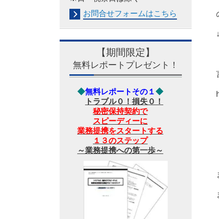
お問合せフォームは
こちら
【期間限定】
無料レポートプレゼント！
◆
無料レポートその１
◆
トラブル０！損失０！
秘密保持契約で
スピーディーに
業務提携をスタートする
１３のステップ
～業務提携への第一歩～