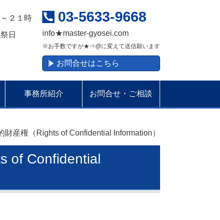
03-5633-9668
時～２１時
info
★
master-gyosei.com
祝祭日
※お手数ですが★⇒@に変えて送信願います
お問合せはこちら
事務所紹介
お問合せ・ご相談
Rights of Confidential Information）
Confidential