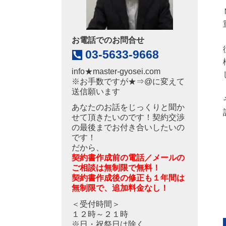
お電話でのお問合せ
03-5633-9668
info
★
master-gyosei.com
※お手数ですが★⇒@に変えて
送信願います
あなたのお話をじっくりと聞か
せて頂きたいのです！契約交渉
の最後までお付き合いしたいの
です！
だから、
契約書作成前の電話／メールの
ご相談は無制限で無料！
契約書作成後の修正も１年間は
無制限で、追加料金なし！
＜受付時間＞
１２時～２１時
※日・祝祭日は除く