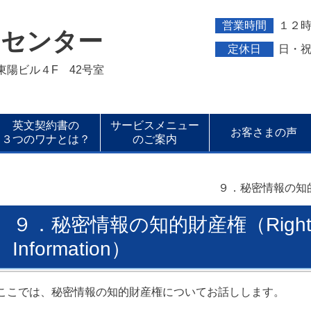
営業時間
１２
トセンター
定休日
日・
新東陽ビル４F 42号室
英文契約書の
サービスメニュー
お客さまの声
３つのワナとは？
のご案内
９．秘密情報の知的財産権（
９．秘密情報の知的財産権（Rights of 
Information）
ここでは、秘密情報の知的財産権についてお話しします。