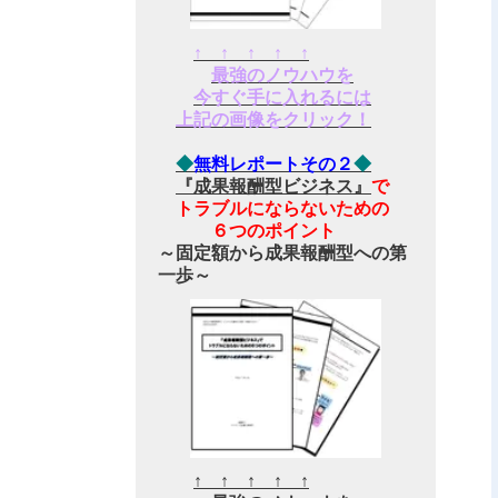
↑ ↑ ↑ ↑ ↑
最強のノウハウを
今すぐ手に入れるには
上記の画像をクリック！
◆
無料レポートその２
◆
『成果報酬型ビジネス』
で
トラブルにならないための
６つのポイント
～固定額から成果報酬型への第
一歩～
↑ ↑ ↑ ↑ ↑