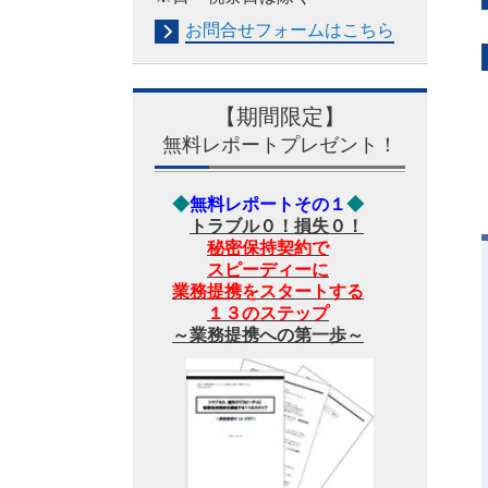
お問合せフォームは
こちら
【期間限定】
無料レポートプレゼント！
◆
無料レポートその１
◆
トラブル０！損失０！
秘密保持契約で
スピーディーに
業務提携をスタートする
１３のステップ
～業務提携への第一歩～