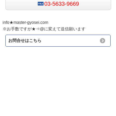
03-5633-9669
info★master-gyosei.com
※お手数ですが★⇒@に変えて送信願います
お問合せはこちら