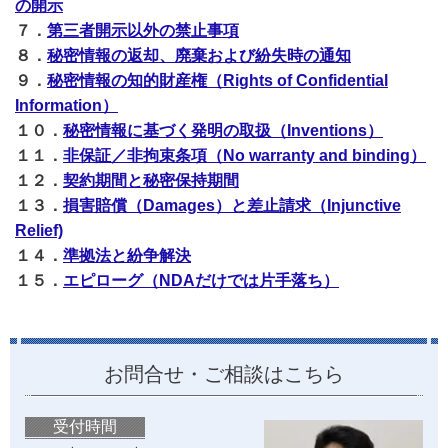
の開示
７．
第三者開示以外の禁止事項
８．
秘密情報の返却、廃棄および紛失時の通知
９．
秘密情報の知的財産権（Rights of Confidential
Information）
１０
．
秘密情報に基づく発明の取扱（Inventions）
１１
．
非保証／非拘束条項（No warranty and binding）
１２
．
契約期間と秘密保持期間
１３
．
損害賠償（Damages）と
差止請求（Injunctive
Relief)
１４
．
準拠法と紛争解決
１５
．
エピローグ（NDAだけでは片手落ち）
お問合せ・ご相談はこちら
受付時間